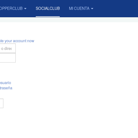
OPPERCLUB
SOCIALCLUB
MI CUENTA
ate your account now
suario
traseña