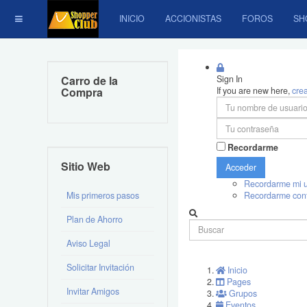
INICIO
ACCIONISTAS
FOROS
SH
Carro de la
Sign In
Compra
If you are new here,
cre
Recordarme
Sitio Web
Acceder
Recordarme mi u
Mis primeros pasos
Recordarme con
Plan de Ahorro
Aviso Legal
Solicitar Invitación
Inicio
Pages
Invitar Amigos
Grupos
Eventos