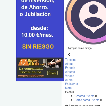
Agregar como amigo
Timeline
About
Friends
Albums
Videos
Audio
Followers
More
Events
Created Events
0
Participated Events
0
Finding events near you ...