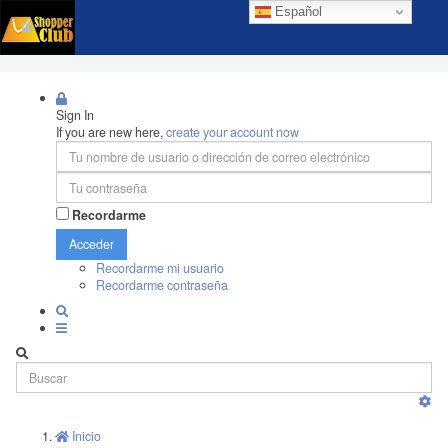
Español
Sign In
If you are new here,
create your account now
Recordarme
Acceder
Recordarme mi usuario
Recordarme contraseña
Inicio