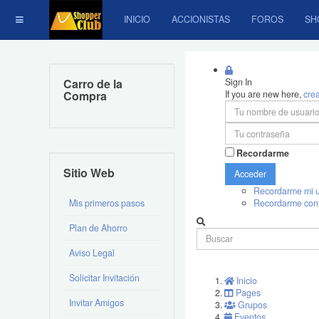
INICIO
ACCIONISTAS
FOROS
SH
Carro de la
Sign In
Compra
If you are new here,
cre
Recordarme
Sitio Web
Acceder
Recordarme mi u
Mis primeros pasos
Recordarme con
Plan de Ahorro
Aviso Legal
Solicitar Invitación
Inicio
Pages
Invitar Amigos
Grupos
Eventos