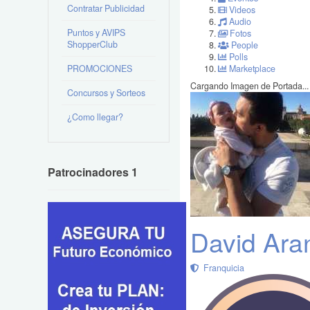
Contratar Publicidad
Videos
Audio
Puntos y AVIPS
Fotos
ShopperClub
People
Polls
PROMOCIONES
Marketplace
Cargando Imagen de Portada...
Concursos y Sorteos
¿Como llegar?
Patrocinadores 1
David Ara
Franquicia