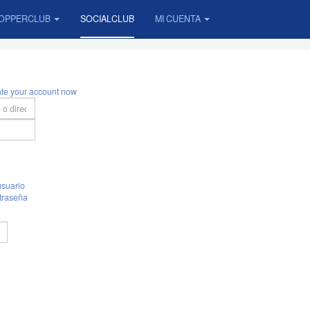
OPPERCLUB
SOCIALCLUB
MI CUENTA
ate your account now
suario
traseña