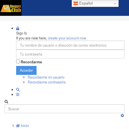
Español
Sign In
If you are new here,
create your account now
Recordarme
Acceder
Recordarme mi usuario
Recordarme contraseña
Inicio