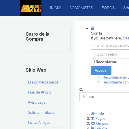
INICIO
ACCIONISTAS
FOROS
SH
Carro de la
Sign In
Compra
If you are new here,
cre
Recordarme
Sitio Web
Acceder
Recordarme mi u
Mis primeros pasos
Recordarme con
Plan de Ahorro
Aviso Legal
Solicitar Invitación
Inicio
Pages
Invitar Amigos
Grupos
Eventos