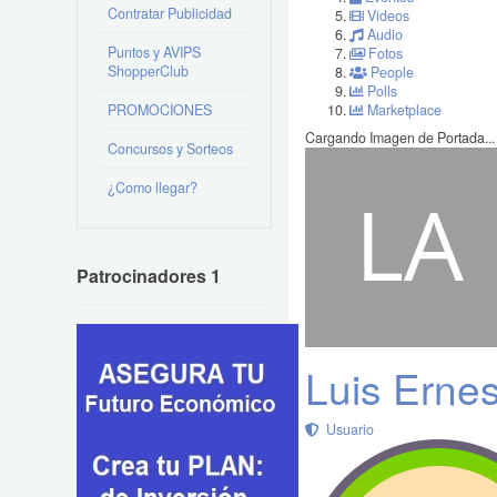
Contratar Publicidad
Videos
Audio
Puntos y AVIPS
Fotos
ShopperClub
People
Polls
PROMOCIONES
Marketplace
Cargando Imagen de Portada...
Concursos y Sorteos
¿Como llegar?
Patrocinadores 1
Luis Ernes
Usuario