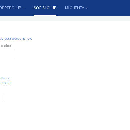
OPPERCLUB
SOCIALCLUB
MI CUENTA
ate your account now
suario
traseña