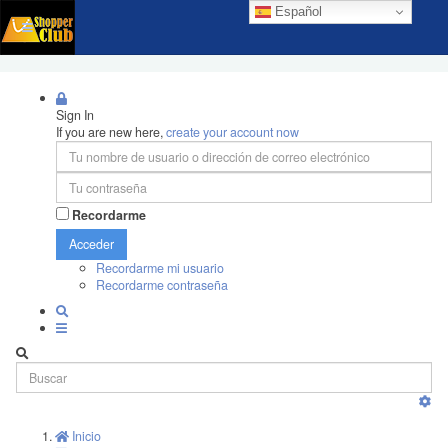
Español
Sign In
If you are new here,
create your account now
Recordarme
Acceder
Recordarme mi usuario
Recordarme contraseña
Inicio