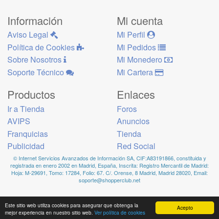
Información
Mi cuenta
Aviso Legal
Mi Perfil
Política de Cookies
Mi Pedidos
Sobre Nosotros
Mi Monedero
Soporte Técnico
Mi Cartera
Productos
Enlaces
Ir a Tienda
Foros
AVIPS
Anuncios
Franquicias
Tienda
Publicidad
Red Social
© Internet Servicios Avanzados de Información SA, CIF:A83191866, constituida y
registrada en enero 2002 en Madrid, España, Inscrita: Registro Mercantil de Madrid:
Hoja: M-29691, Tomo: 17284, Folio: 67. C/. Orense, 8 Madrid, Madrid 28020, Email:
soporte@shopperclub.net
Este sitio web utiliza cookies para asegurar que obtenga la
Acepto
mejor experiencia en nuestro sitio web.
Ver política de cookies