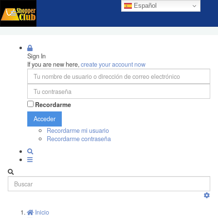
Español
Sign In
If you are new here,
create your account now
Recordarme
Acceder
Recordarme mi usuario
Recordarme contraseña
Inicio