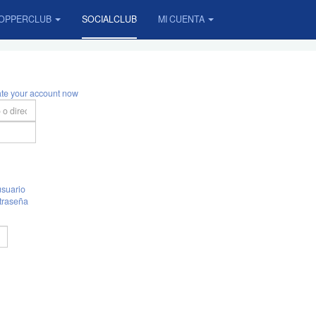
OPPERCLUB
SOCIALCLUB
MI CUENTA
ate your account now
suario
traseña