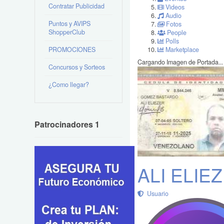
Contratar Publicidad
Videos
Audio
Puntos y AVIPS
Fotos
ShopperClub
People
Polls
PROMOCIONES
Marketplace
Cargando Imagen de Portada...
Concursos y Sorteos
¿Como llegar?
Patrocinadores 1
ALI ELI
Usuario