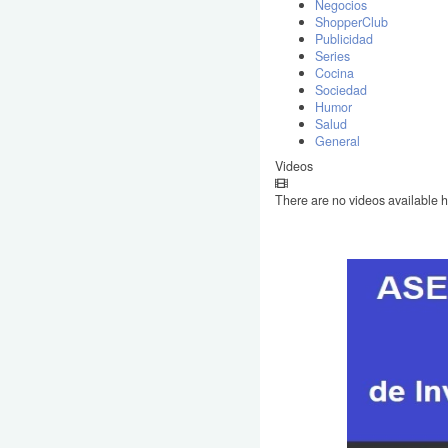
Negocios
ShopperClub
Publicidad
Series
Cocina
Sociedad
Humor
Salud
General
Videos
There are no videos available h