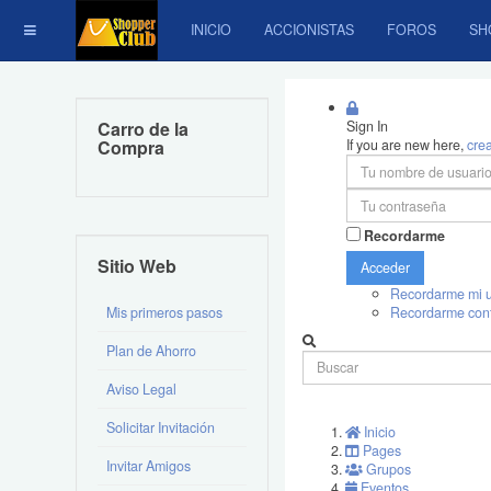
INICIO
ACCIONISTAS
FOROS
SH
Carro de la
Sign In
Compra
If you are new here,
cre
Recordarme
Sitio Web
Acceder
Recordarme mi u
Mis primeros pasos
Recordarme con
Plan de Ahorro
Aviso Legal
Solicitar Invitación
Inicio
Pages
Invitar Amigos
Grupos
Eventos