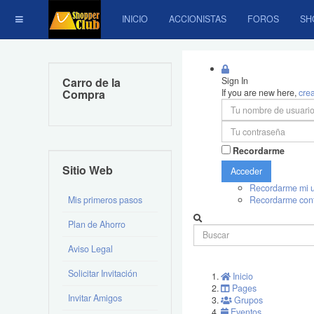
INICIO
ACCIONISTAS
FOROS
SH
Carro de la
Sign In
Compra
If you are new here,
cre
Recordarme
Sitio Web
Acceder
Recordarme mi u
Mis primeros pasos
Recordarme con
Plan de Ahorro
Aviso Legal
Solicitar Invitación
Inicio
Pages
Invitar Amigos
Grupos
Eventos