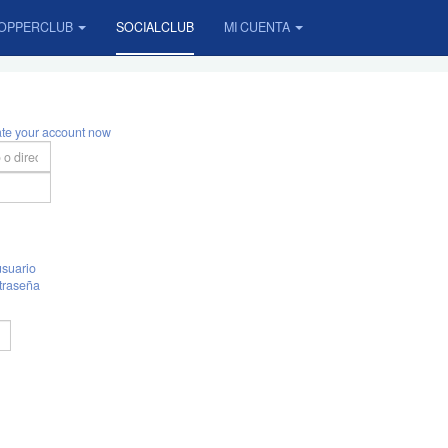
OPPERCLUB
SOCIALCLUB
MI CUENTA
ate your account now
suario
traseña