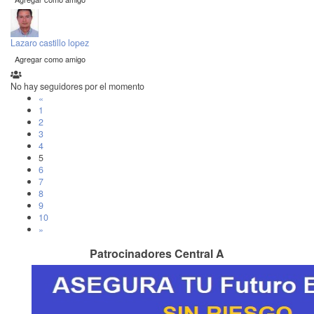
Lazaro castillo lopez
Agregar como amigo
No hay seguidores por el momento
«
1
2
3
4
5
6
7
8
9
10
»
Patrocinadores Central A