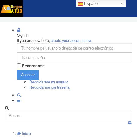
Español
Sign In
If you are new here,
create your account now
Recordarme
Acceder
Recordarme mi usuario
Recordarme contraseña
Inicio