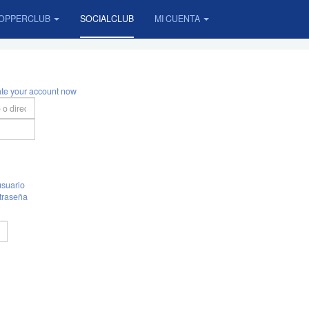
OPPERCLUB
SOCIALCLUB
MI CUENTA
ate your account now
suario
traseña