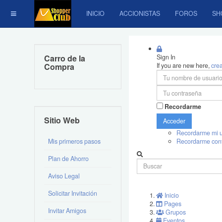
INICIO
ACCIONISTAS
FOROS
SH
Carro de la
Sign In
Compra
If you are new here,
cre
Recordarme
Sitio Web
Acceder
Recordarme mi u
Mis primeros pasos
Recordarme con
Plan de Ahorro
Aviso Legal
Solicitar Invitación
Inicio
Pages
Invitar Amigos
Grupos
Eventos