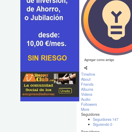
Agregar como amigo
Timeline
About
Friends
Albums
Videos
Audio
Followers
More
Seguidores
Seguidores
147
Siguiendo
0
Seguidores