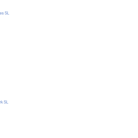
es SL
rk SL