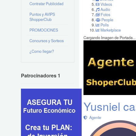
Contratar Publicidad
Videos
Audio
Puntos y AVIPS
Fotos
ShopperClub
People
Polls
PROMOCIONES
Marketplace
Cargando Imagen de Portada...
Concursos y Sorteos
¿Como llegar?
Patrocinadores 1
Yusniel cast
Agente