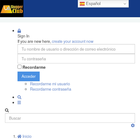
Español
Sign In
If you are new here,
create your account now
Recordarme
Acceder
Recordarme mi usuario
Recordarme contraseña
Inicio