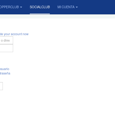
OPPERCLUB
SOCIALCLUB
MI CUENTA
ate your account now
suario
traseña