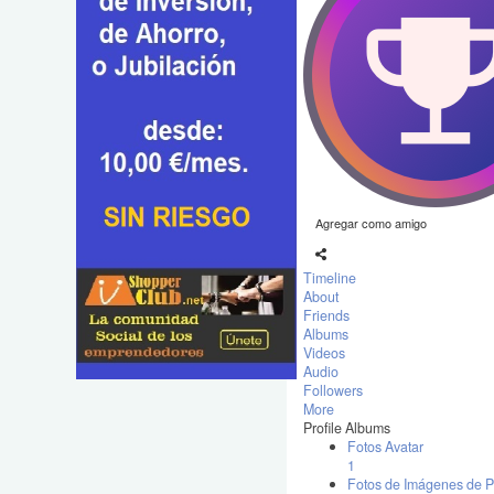
Agregar como amigo
Timeline
About
Friends
Albums
Videos
Audio
Followers
More
Profile Albums
Fotos Avatar
1
Fotos de Imágenes de P