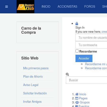
INICIO
ACCIONISTAS
FOROS
SH
Carro de la
Sign In
Compra
If you are new here,
cre
Recordarme
Sitio Web
Acceder
Recordarme mi u
Mis primeros pasos
Recordarme con
Plan de Ahorro
Aviso Legal
Solicitar Invitación
Inicio
Pages
Invitar Amigos
Grupos
Eventos