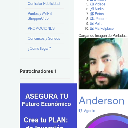
Contratar Publicidad
Videos
Audio
Puntos y AVIPS
Fotos
ShopperClub
People
Polls
PROMOCIONES
Marketplace
Cargando Imagen de Portada...
Concursos y Sorteos
¿Como llegar?
Patrocinadores 1
Anderson 
Agente