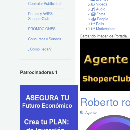
Contratar Publicidad
Videos
Audio
Puntos y AVIPS
Fotos
ShopperClub
People
Polls
PROMOCIONES
Marketplace
Cargando Imagen de Portada...
Concursos y Sorteos
¿Como llegar?
Patrocinadores 1
Roberto r
Agente