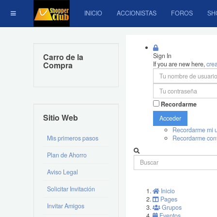
INICIO
ACCIONISTAS
FOROS
SH
Carro de la
Sign In
Compra
If you are new here,
cre
Recordarme
Sitio Web
Acceder
Recordarme mi u
Mis primeros pasos
Recordarme con
Plan de Ahorro
Aviso Legal
Solicitar Invitación
Inicio
Pages
Invitar Amigos
Grupos
Eventos