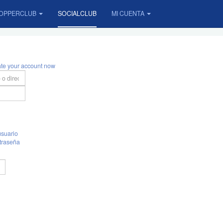
OPPERCLUB
SOCIALCLUB
MI CUENTA
ate your account now
suario
traseña