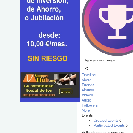
Agregar como amigo
Timeline
About
Friends
Albums
Videos
Audio
Followers
More
Events
Created Events
0
Participated Events
0
Finding events near you ...