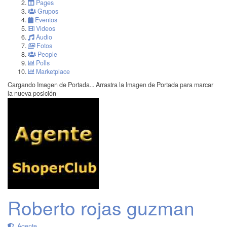
Pages
Grupos
Eventos
Videos
Audio
Fotos
People
Polls
Marketplace
Cargando Imagen de Portada...
Arrastra la Imagen de Portada para marcar
la nueva posición
Roberto rojas guzman
Agente