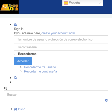
Español
Sign In
If you are new here,
create your account now
Recordarme
Acceder
Recordarme mi usuario
Recordarme contraseña
Inicio