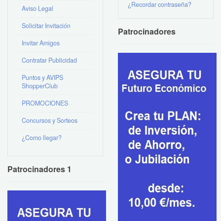
¿Recordar contraseña?
Aviso Legal
Solicitar Invitación
Patrocinadores
Invitar Amigos
Contratar Publicidad
Puntos y AVIPS
ShopperClub
PROMOCIONES
Concursos y Sorteos
¿Como llegar?
Patrocinadores 1