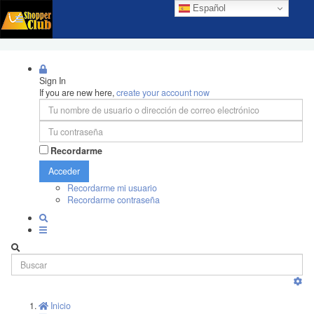
Español
Sign In
If you are new here,
create your account now
Recordarme
Acceder
Recordarme mi usuario
Recordarme contraseña
Inicio