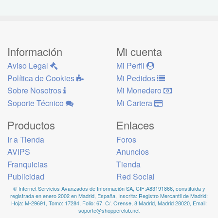
Información
Mi cuenta
Aviso Legal
Mi Perfil
Política de Cookies
Mi Pedidos
Sobre Nosotros
Mi Monedero
Soporte Técnico
Mi Cartera
Productos
Enlaces
Ir a Tienda
Foros
AVIPS
Anuncios
Franquicias
Tienda
Publicidad
Red Social
© Internet Servicios Avanzados de Información SA, CIF:A83191866, constituida y
registrada en enero 2002 en Madrid, España, Inscrita: Registro Mercantil de Madrid:
Hoja: M-29691, Tomo: 17284, Folio: 67. C/. Orense, 8 Madrid, Madrid 28020, Email:
soporte@shopperclub.net