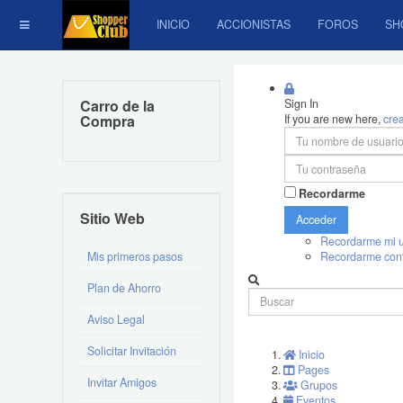
INICIO
ACCIONISTAS
FOROS
SH
Carro de la
Sign In
Compra
If you are new here,
cre
Recordarme
Sitio Web
Acceder
Recordarme mi u
Mis primeros pasos
Recordarme con
Plan de Ahorro
Aviso Legal
Solicitar Invitación
Inicio
Pages
Invitar Amigos
Grupos
Eventos