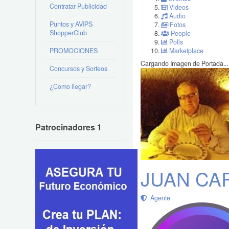
Contratar Publicidad
Videos
Audio
Puntos y AVIPS
Fotos
ShopperClub
People
Polls
PROMOCIONES
Marketplace
Cargando Imagen de Portada...
Concursos y Sorteos
¿Como llegar?
Patrocinadores 1
JUAN CA
Agente