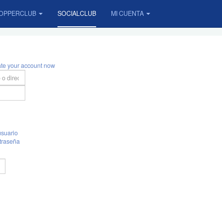
OPPERCLUB
SOCIALCLUB
MI CUENTA
ate your account now
suario
traseña