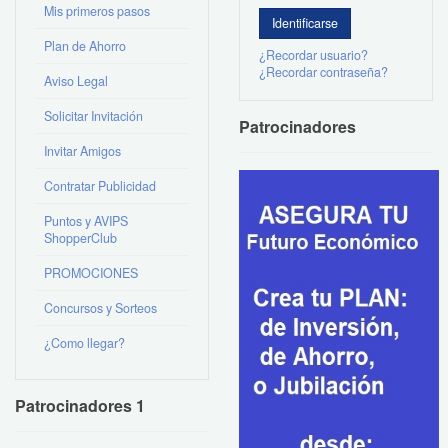
Mis primeros pasos
Plan de Ahorro
¿Recordar usuario?
¿Recordar contraseña?
Aviso Legal
Solicitar Invitación
Patrocinadores
Invitar Amigos
Contratar Publicidad
Puntos y AVIPS
ShopperClub
PROMOCIONES
Concursos y Sorteos
¿Como llegar?
Patrocinadores 1