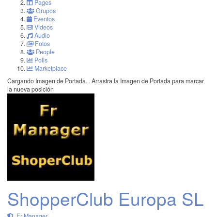
Pages
Grupos
Eventos
Videos
Audio
Fotos
People
Polls
Marketplace
Cargando Imagen de Portada...
Arrastra la Imagen de Portada para marcar
la nueva posición
ShopperClub Europa SL
Fr Manager