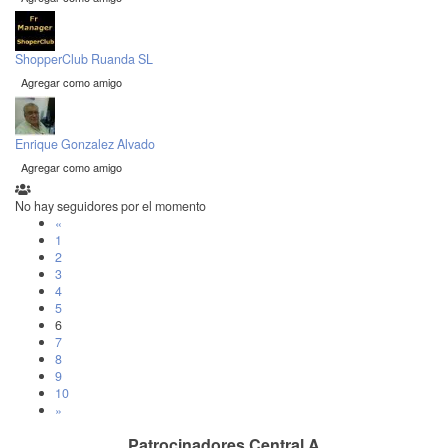
ShopperClub Ruanda SL
Agregar como amigo
Enrique Gonzalez Alvado
Agregar como amigo
No hay seguidores por el momento
«
1
2
3
4
5
6
7
8
9
10
»
Patrocinadores Central A