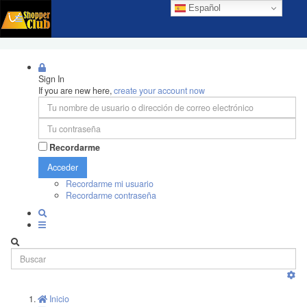
Español
Sign In
If you are new here,
create your account now
Recordarme
Acceder
Recordarme mi usuario
Recordarme contraseña
Inicio