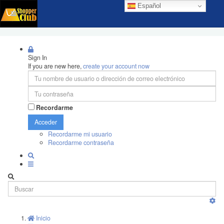
Español
Sign In
If you are new here,
create your account now
Recordarme
Acceder
Recordarme mi usuario
Recordarme contraseña
Inicio