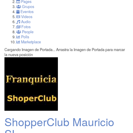
Pages
Grupos
Eventos
Videos
Audio
Fotos
People
Polls
Marketplace
Cargando Imagen de Portada...
Arrastra la Imagen de Portada para marcar
la nueva posición
ShopperClub Mauricio