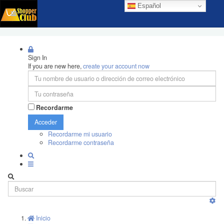
Español
Sign In
If you are new here,
create your account now
Recordarme
Acceder
Recordarme mi usuario
Recordarme contraseña
Inicio