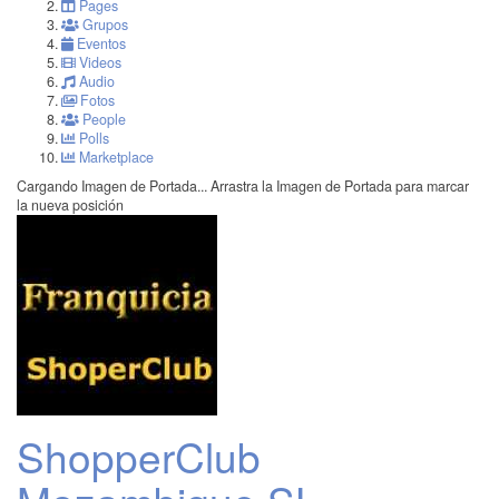
Pages
Grupos
Eventos
Videos
Audio
Fotos
People
Polls
Marketplace
Cargando Imagen de Portada...
Arrastra la Imagen de Portada para marcar
la nueva posición
ShopperClub