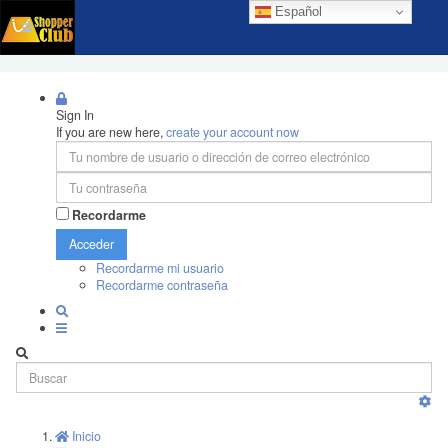
Español
Sign In
If you are new here,
create your account now
Recordarme
Acceder
Recordarme mi usuario
Recordarme contraseña
Inicio