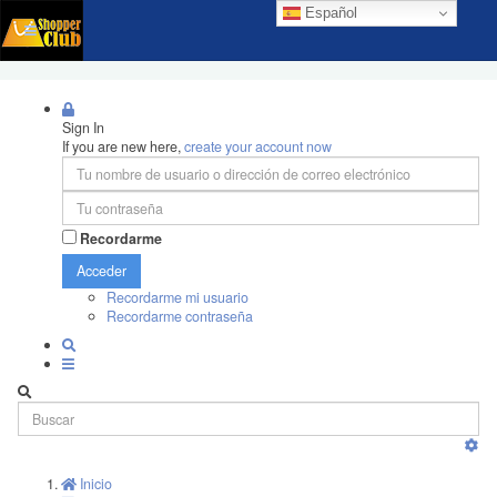
Español
Sign In
If you are new here,
create your account now
Recordarme
Acceder
Recordarme mi usuario
Recordarme contraseña
Inicio