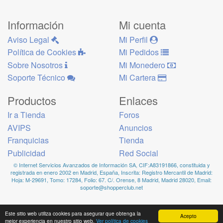
Información
Mi cuenta
Aviso Legal
Mi Perfil
Política de Cookies
Mi Pedidos
Sobre Nosotros
Mi Monedero
Soporte Técnico
Mi Cartera
Productos
Enlaces
Ir a Tienda
Foros
AVIPS
Anuncios
Franquicias
Tienda
Publicidad
Red Social
© Internet Servicios Avanzados de Información SA, CIF:A83191866, constituida y
registrada en enero 2002 en Madrid, España, Inscrita: Registro Mercantil de Madrid:
Hoja: M-29691, Tomo: 17284, Folio: 67. C/. Orense, 8 Madrid, Madrid 28020, Email:
soporte@shopperclub.net
Este sitio web utiliza cookies para asegurar que obtenga la
Acepto
mejor experiencia en nuestro sitio web.
Ver política de cookies