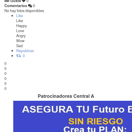
Me Gusta
0
Comentarios
0
No hay fotos disponibles
Like
Like
Happy
Love
Angry
Wow
Sad
Republicar
0
0
0
0
0
0
0
Patrocinadores Central A