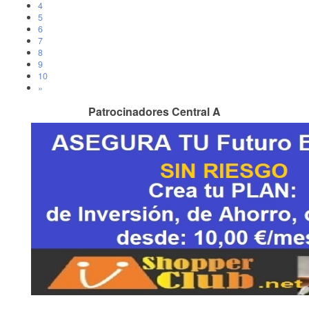
4
5
6
7
8
9
10
»
Patrocinadores Central A