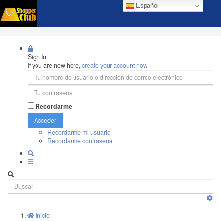
Español
Sign In
If you are new here,
create your account now
Recordarme
Acceder
Recordarme mi usuario
Recordarme contraseña
Inicio