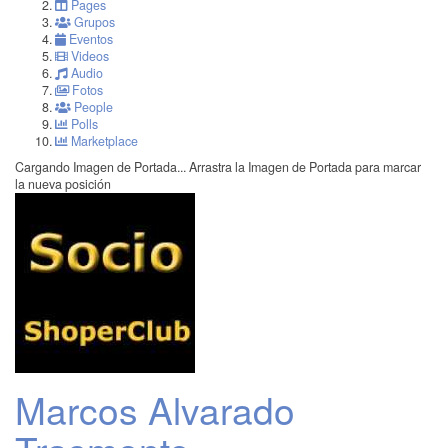
Pages
Grupos
Eventos
Videos
Audio
Fotos
People
Polls
Marketplace
Cargando Imagen de Portada...
Arrastra la Imagen de Portada para marcar
la nueva posición
Marcos Alvarado