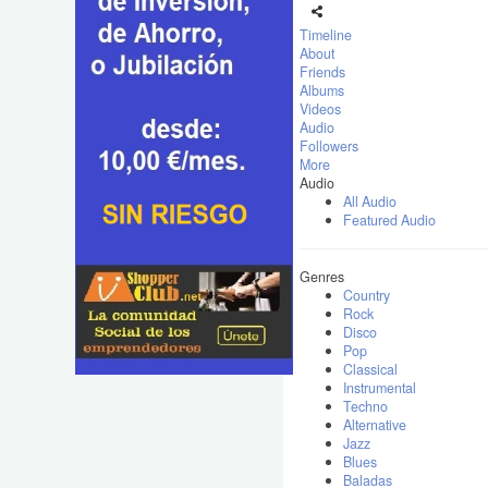
Timeline
About
Friends
Albums
Videos
Audio
Followers
More
Audio
All Audio
Featured Audio
Genres
Country
Rock
Disco
Pop
Classical
Instrumental
Techno
Alternative
Jazz
Blues
Baladas