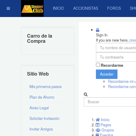
INICIO
ACCIONISTAS
FOROS
SH
Carro de la
Sign In
Compra
If you are new here,
cre
Recordarme
Sitio Web
Acceder
Recordarme mi u
Mis primeros pasos
Recordarme con
Plan de Ahorro
Aviso Legal
Solicitar Invitación
Inicio
Pages
Invitar Amigos
Grupos
Eventos