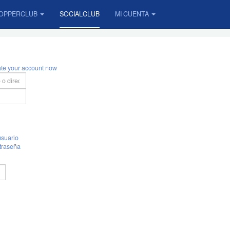
OPPERCLUB
SOCIALCLUB
MI CUENTA
ate your account now
suario
traseña