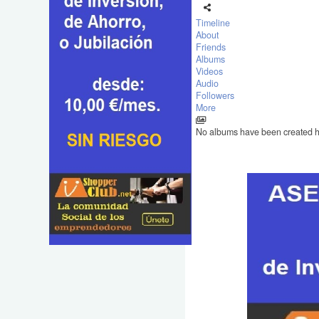
Timeline
About
Friends
Albums
Videos
Audio
Followers
More
No albums have been created 