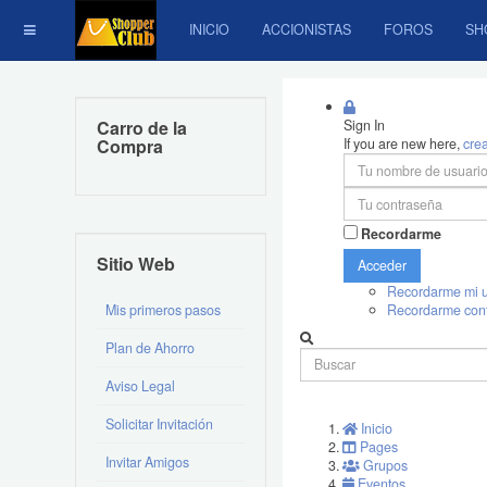
INICIO
ACCIONISTAS
FOROS
SH
Carro de la
Sign In
Compra
If you are new here,
cre
Recordarme
Sitio Web
Acceder
Recordarme mi u
Mis primeros pasos
Recordarme con
Plan de Ahorro
Aviso Legal
Solicitar Invitación
Inicio
Pages
Invitar Amigos
Grupos
Eventos