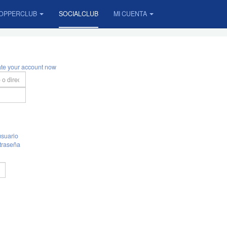
OPPERCLUB
SOCIALCLUB
MI CUENTA
ate your account now
suario
traseña