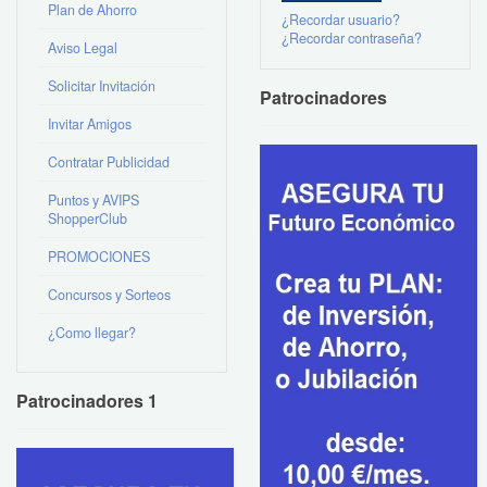
Plan de Ahorro
¿Recordar usuario?
¿Recordar contraseña?
Aviso Legal
Solicitar Invitación
Patrocinadores
Invitar Amigos
Contratar Publicidad
Puntos y AVIPS
ShopperClub
PROMOCIONES
Concursos y Sorteos
¿Como llegar?
Patrocinadores 1