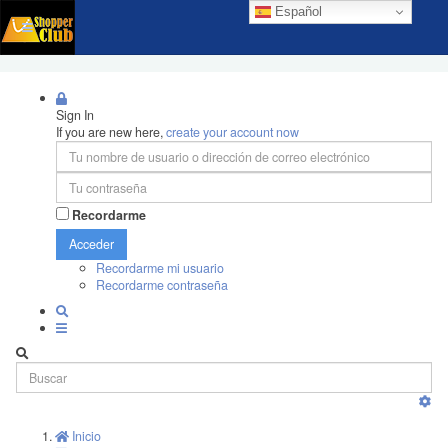
Español
Sign In
If you are new here,
create your account now
Recordarme
Acceder
Recordarme mi usuario
Recordarme contraseña
Inicio