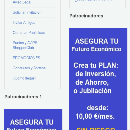
Aviso Legal
Solicitar Invitación
Patrocinadores
Invitar Amigos
Contratar Publicidad
Puntos y AVIPS
ShopperClub
PROMOCIONES
Concursos y Sorteos
¿Como llegar?
Patrocinadores 1