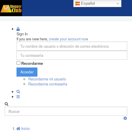
Español
Sign In
If you are new here,
create your account now
Recordarme
Acceder
Recordarme mi usuario
Recordarme contraseña
Inicio