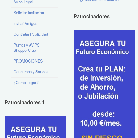
Aviso Legal
Solicitar Invitación
Patrocinadores
Invitar Amigos
Contratar Publicidad
Puntos y AVIPS
ShopperClub
PROMOCIONES
Concursos y Sorteos
¿Como llegar?
Patrocinadores 1