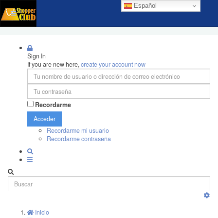
Español
Sign In
If you are new here,
create your account now
Recordarme
Acceder
Recordarme mi usuario
Recordarme contraseña
Inicio