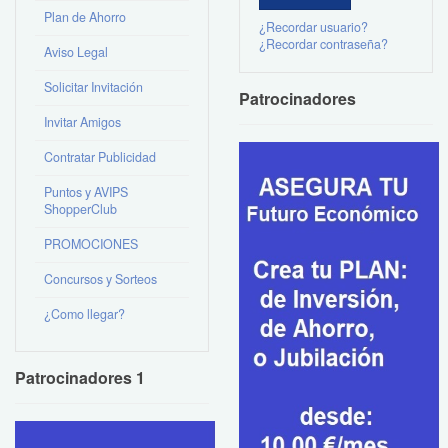
Plan de Ahorro
¿Recordar usuario?
¿Recordar contraseña?
Aviso Legal
Solicitar Invitación
Patrocinadores
Invitar Amigos
Contratar Publicidad
Puntos y AVIPS
ShopperClub
PROMOCIONES
Concursos y Sorteos
¿Como llegar?
Patrocinadores 1