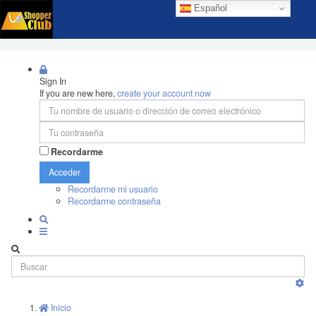
Español
Sign In
If you are new here,
create your account now
Recordarme
Acceder
Recordarme mi usuario
Recordarme contraseña
Inicio