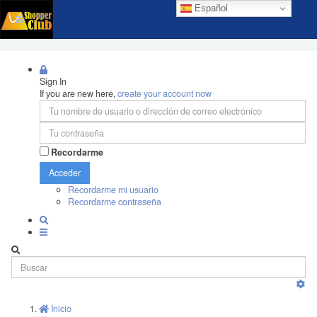
Español
Sign In
If you are new here,
create your account now
Recordarme
Acceder
Recordarme mi usuario
Recordarme contraseña
Inicio