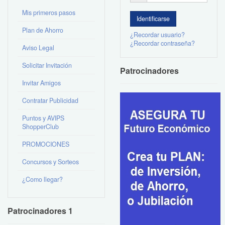
Mis primeros pasos
Plan de Ahorro
¿Recordar usuario?
¿Recordar contraseña?
Aviso Legal
Solicitar Invitación
Patrocinadores
Invitar Amigos
Contratar Publicidad
Puntos y AVIPS
ShopperClub
PROMOCIONES
Concursos y Sorteos
¿Como llegar?
Patrocinadores 1