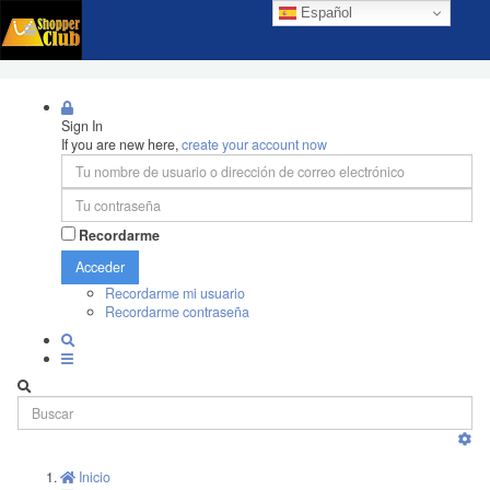
Español
Sign In
If you are new here,
create your account now
Recordarme
Acceder
Recordarme mi usuario
Recordarme contraseña
Inicio