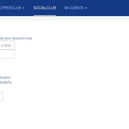
OPPERCLUB
SOCIALCLUB
MI CUENTA
ate your account now
suario
traseña