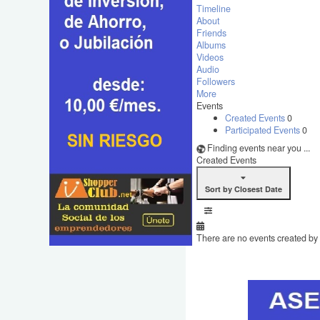
Timeline
About
Friends
Albums
Videos
Audio
Followers
More
Events
Created Events
0
Participated Events
0
Finding events near you ...
Created Events
Sort by Closest Date
There are no events created by t