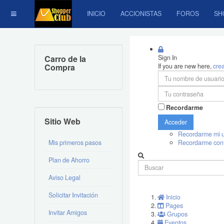
INICIO
ACCIONISTAS
FOROS
SH
Carro de la
Sign In
Compra
If you are new here,
cre
Recordarme
Sitio Web
Acceder
Recordarme mi u
Mis primeros pasos
Recordarme con
Plan de Ahorro
Aviso Legal
Solicitar Invitación
Inicio
Pages
Invitar Amigos
Grupos
Eventos