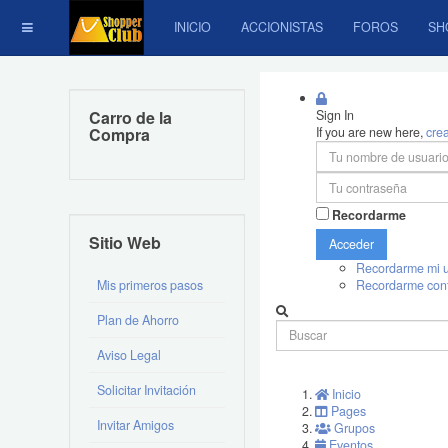
INICIO
ACCIONISTAS
FOROS
SH
Carro de la
Sign In
Compra
If you are new here,
cre
Recordarme
Sitio Web
Acceder
Recordarme mi u
Mis primeros pasos
Recordarme con
Plan de Ahorro
Aviso Legal
Solicitar Invitación
Inicio
Pages
Invitar Amigos
Grupos
Eventos