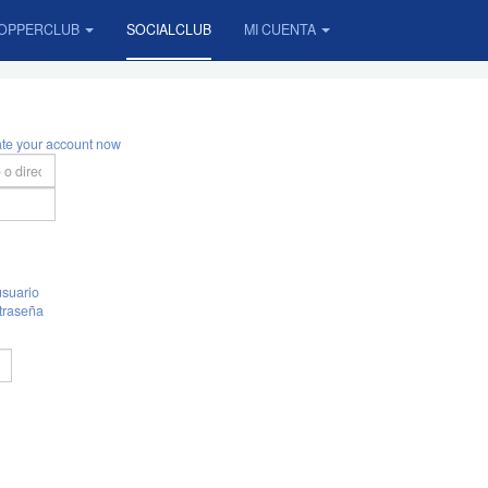
OPPERCLUB
SOCIALCLUB
MI CUENTA
ate your account now
suario
traseña