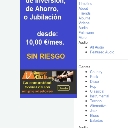
Timeline
About
Friends
Albums
Videos
Audio
Followers
More
Audio
All Audio
Featured Audio
Genres
Country
Rock
Disco
Pop
Classical
Instrumental
Techno
Alternative
Jazz
Blues
Baladas
Audio