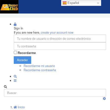
Español
Sign In
If you are new here,
create your account now
Recordarme
Acceder
Recordarme mi usuario
Recordarme contraseña
Inicio