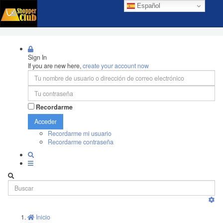
Español
Sign In
If you are new here,
create your account now
Recordarme
Acceder
Recordarme mi usuario
Recordarme contraseña
Inicio