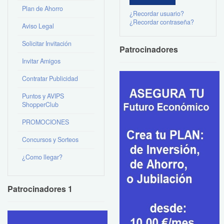
Plan de Ahorro
¿Recordar usuario?
¿Recordar contraseña?
Aviso Legal
Solicitar Invitación
Patrocinadores
Invitar Amigos
Contratar Publicidad
Puntos y AVIPS
ShopperClub
PROMOCIONES
Concursos y Sorteos
¿Como llegar?
Patrocinadores 1