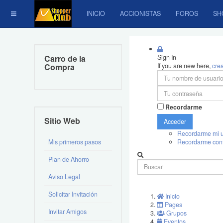
INICIO
ACCIONISTAS
FOROS
SH
Carro de la
Sign In
Compra
If you are new here,
cre
Recordarme
Sitio Web
Acceder
Recordarme mi u
Mis primeros pasos
Recordarme con
Plan de Ahorro
Aviso Legal
Solicitar Invitación
Inicio
Pages
Invitar Amigos
Grupos
Eventos