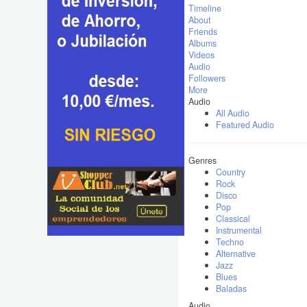
Timeline
About
Friends
Albums
Videos
Audio
Followers
More
Audio
All Audio
Featured Audio
Genres
Country
Rock
Disco
Pop
Classical
Instrumental
Techno
Alternative
Jazz
Blues
Baladas
Audio