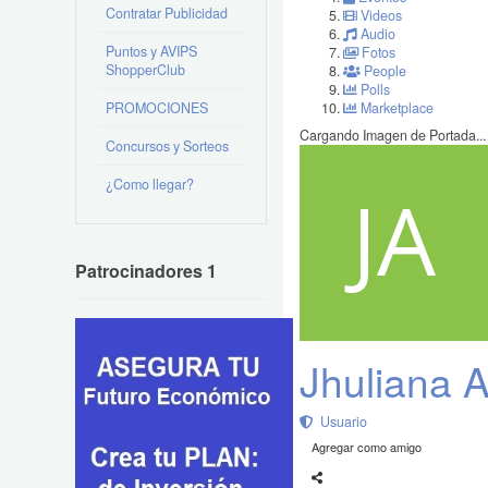
Contratar Publicidad
Videos
Audio
Puntos y AVIPS
Fotos
ShopperClub
People
Polls
PROMOCIONES
Marketplace
Cargando Imagen de Portada...
Concursos y Sorteos
¿Como llegar?
Patrocinadores 1
Jhuliana 
Usuario
Agregar como amigo