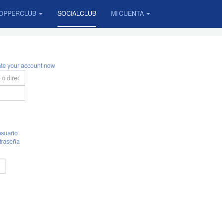
OPPERCLUB
SOCIALCLUB
MI CUENTA
ate your account now
suario
traseña