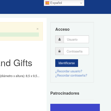
Español
×
Acceso
nd Gifts
¿Recordar usuario?
¿Recordar contraseña?
ámetro x altura): 8,5 x 9,5...
Patrocinadores