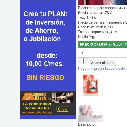
Precio base para variación
4,20
Precio de venta
1,78 €
Total:
1,78 €
Precio de venta sin impuestos
1
Descuento total:
-2,73 €
Total de impuestos
0,31 €
Precio / kg:
PRECIO OFERTA en Stock: 4
Haga una pregunta sobre este 
Descripción