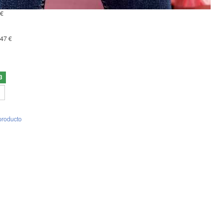
 €
,47 €
3
producto