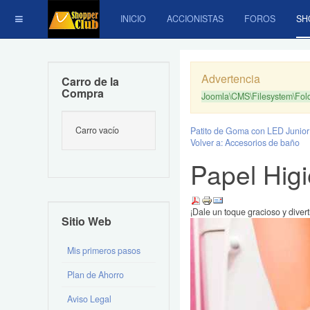
INICIO
ACCIONISTAS
FOROS
SH
Advertencia
Carro de la
Compra
Joomla\CMS\Filesystem\Folde
Carro vacío
Patito de Goma con LED Junio
Volver a: Accesorios de baño
Papel Hig
¡Dale un toque gracioso y divert
Sitio Web
Mis primeros pasos
Plan de Ahorro
Aviso Legal