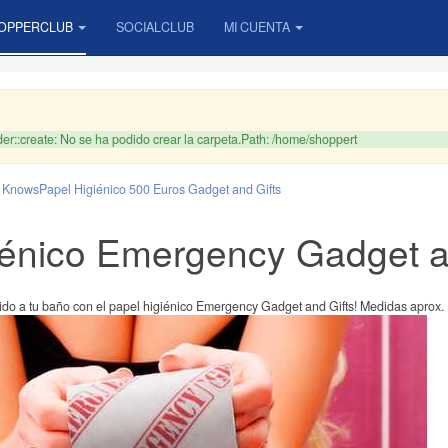
OPPERCLUB
SOCIALCLUB
MI CUENTA
r::create: No se ha podido crear la carpeta.Path: /home/shoppert
r Knows
Papel Higiénico 500 Euros Gadget and Gifts
iénico Emergency Gadget a
ido a tu baño con el papel higiénico Emergency Gadget and Gifts! Medidas aprox. (di