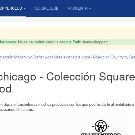
OPPERCLUB
SOCIALCLUB
MI CUENTA
r::create: No se ha podido crear la carpeta.Path: /home/shoppert
Colección Modern by Craftenwood
Mesa extensible lucca - Colección Country by Cr
chicago - Colección Square
ood
n Square! Encontrarás muchos productos con los que podrás darle al mobiliario o 
buscando.Si quieres...