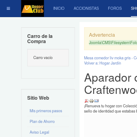
INICIO
ACCIONISTAS
FOROS
SH
Advertencia
Carro de la
Compra
Joomla\CMS\Filesystem\Folde
Carro vacío
Mesa comedor liv moka gris - 
Volver a: Hogar Jardín
Aparador 
Craftenw
Sitio Web
¡Renueva tu hogar con Colecció
Mis primeros pasos
sello de identidad que estabas 
Plan de Ahorro
Aviso Legal