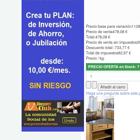
Precio base para variación
1128
Precio de venta
478,08 €
Total:
478,08 €
Precio de venta sin impuestos
3
Descuento total:
-733,77 €
Total de impuestos
82,97 €
Precio / kg:
PRECIO OFERTA en Stock: 7
Haga una pregunta sobre este 