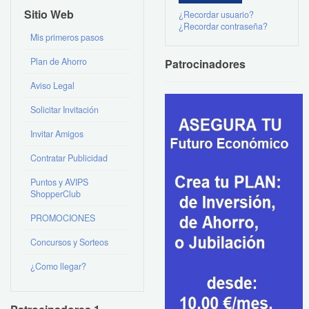
Sitio Web
¿Recordar usuario?
¿Recordar contraseña?
Mis primeros pasos
Plan de Ahorro
Patrocinadores
Aviso Legal
Solicitar Invitación
Invitar Amigos
Contratar Publicidad
Puntos y AVIPS
ShopperClub
PROMOCIONES
Concursos y Sorteos
¿Como llegar?