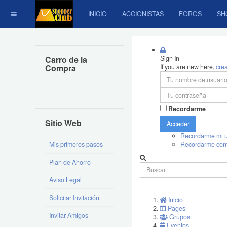
INICIO
ACCIONISTAS
FOROS
SH
Carro de la
Sign In
Compra
If you are new here,
cre
Recordarme
Sitio Web
Acceder
Recordarme mi u
Mis primeros pasos
Recordarme con
Plan de Ahorro
Aviso Legal
Solicitar Invitación
Inicio
Pages
Invitar Amigos
Grupos
Eventos