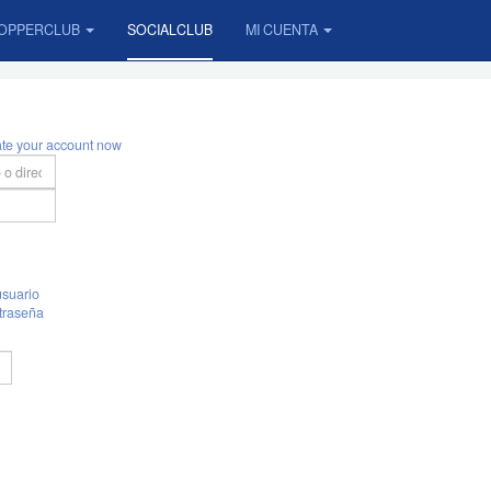
OPPERCLUB
SOCIALCLUB
MI CUENTA
ate your account now
suario
traseña