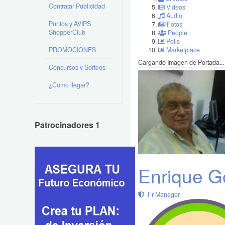
Contratar Publicidad
Videos
Audio
Puntos y AVIPS
Fotos
ShopperClub
People
Polls
PROMOCIONES
Marketplace
Cargando Imagen de Portada...
Concursos y Sorteos
¿Como llegar?
Patrocinadores 1
Enrique G
Fr Manager