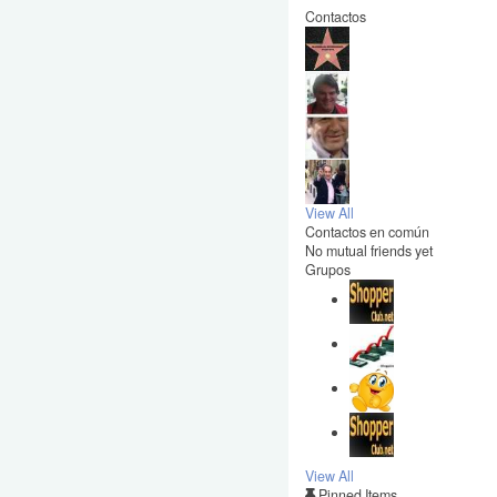
Contactos
View All
Contactos en común
No mutual friends yet
Grupos
View All
Pinned Items