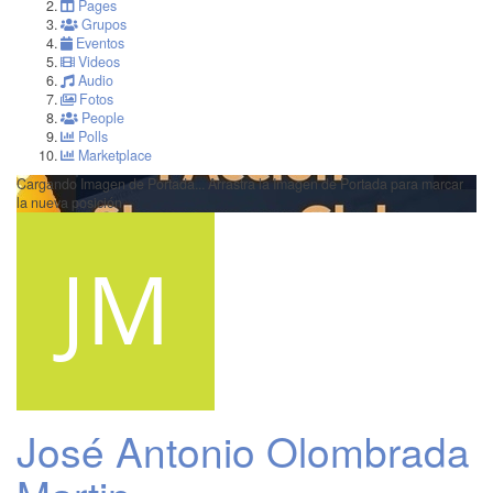
Pages
Grupos
Eventos
Videos
Audio
Fotos
People
Polls
Marketplace
Cargando Imagen de Portada...
Arrastra la Imagen de Portada para marcar
la nueva posición
José Antonio Olombrada