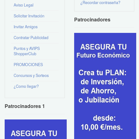
¿Recordar contraseña?
Aviso Legal
Solicitar Invitación
Patrocinadores
Invitar Amigos
Contratar Publicidad
Puntos y AVIPS
ShopperClub
PROMOCIONES
Concursos y Sorteos
¿Como llegar?
Patrocinadores 1