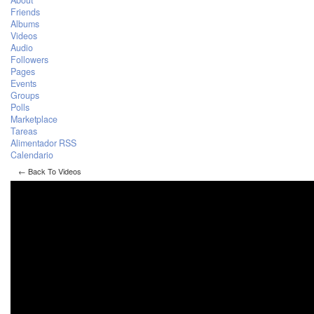
About
Friends
Albums
Videos
Audio
Followers
Pages
Events
Groups
Polls
Marketplace
Tareas
Alimentador RSS
Calendario
← Back To Videos