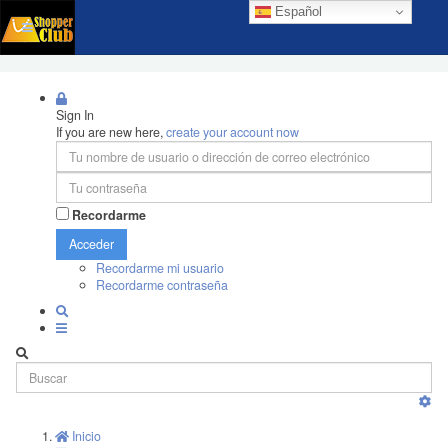
Español
Sign In
If you are new here,
create your account now
Recordarme
Acceder
Recordarme mi usuario
Recordarme contraseña
Inicio