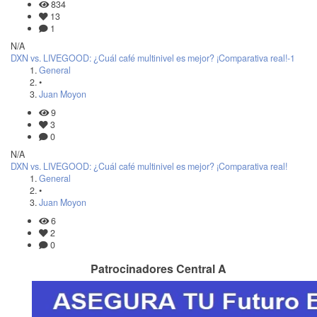
834
13
1
N/A
DXN vs. LIVEGOOD: ¿Cuál café multinivel es mejor? ¡Comparativa real!-1
General
•
Juan Moyon
9
3
0
N/A
DXN vs. LIVEGOOD: ¿Cuál café multinivel es mejor? ¡Comparativa real!
General
•
Juan Moyon
6
2
0
Patrocinadores Central A