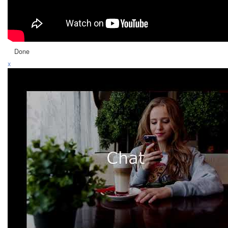
Done
x