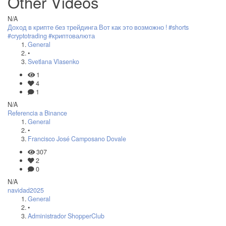
Other Videos
N/A
Доход в крипте без трейдинга Вот как это возможно ! #shorts
#cryptotrading #криптовалюта
General
•
Svetlana Vlasenko
1
4
1
N/A
Referencia a Binance
General
•
Francisco José Camposano Dovale
307
2
0
N/A
navidad2025
General
•
Administrador ShopperClub