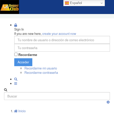
Español
Sign In
If you are new here,
create your account now
Recordarme
Acceder
Recordarme mi usuario
Recordarme contraseña
Inicio