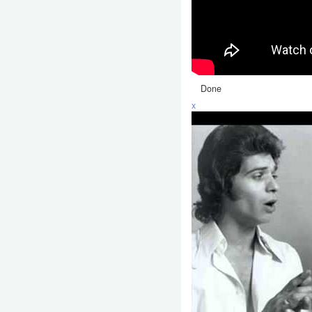
Done
x