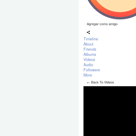
Agregar como amigo
Timeline
About
Friends
Albums
Videos
Audio
Followers
More
← Back To Videos