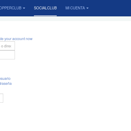
OPPERCLUB
SOCIALCLUB
MI CUENTA
ate your account now
suario
traseña