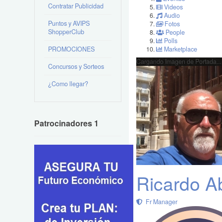
Contratar Publicidad
Videos
Audio
Puntos y AVIPS
Fotos
ShopperClub
People
Polls
PROMOCIONES
Marketplace
Cargando Imagen de Portada...
Concursos y Sorteos
¿Como llegar?
Patrocinadores 1
Ricardo A
Fr Manager