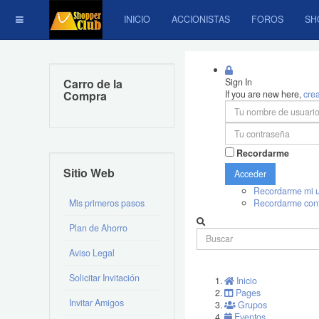
INICIO
ACCIONISTAS
FOROS
SH
Carro de la
Sign In
Compra
If you are new here,
cre
Recordarme
Sitio Web
Acceder
Recordarme mi u
Mis primeros pasos
Recordarme con
Plan de Ahorro
Aviso Legal
Solicitar Invitación
Inicio
Pages
Invitar Amigos
Grupos
Eventos