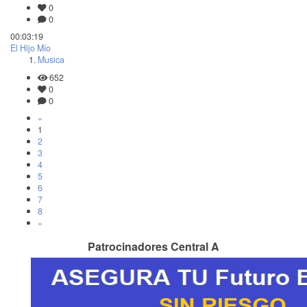
0
0
00:03:19
El Hijo Mío
Musica
652
0
0
«
1
2
3
4
5
6
7
8
»
Patrocinadores Central A