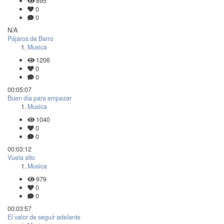
895
0
0
N/A
Pájaros de Barro
Musica
1206
0
0
00:05:07
Buen día para empezar
Musica
1040
0
0
00:03:12
Vuela alto
Musica
979
0
0
00:03:57
El valor de seguír adelante