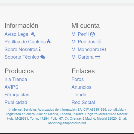
Información
Mi cuenta
Aviso Legal
Mi Perfil
Política de Cookies
Mi Pedidos
Sobre Nosotros
Mi Monedero
Soporte Técnico
Mi Cartera
Productos
Enlaces
Ir a Tienda
Foros
AVIPS
Anuncios
Franquicias
Tienda
Publicidad
Red Social
© Internet Servicios Avanzados de Información SA, CIF:A83191866, constituida y
registrada en enero 2002 en Madrid, España, Inscrita: Registro Mercantil de Madrid:
Hoja: M-29691, Tomo: 17284, Folio: 67. C/. Orense, 8 Madrid, Madrid 28020, Email:
soporte@shopperclub.net