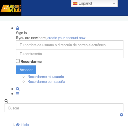
Español
Sign In
If you are new here,
create your account now
Recordarme
Acceder
Recordarme mi usuario
Recordarme contraseña
Inicio