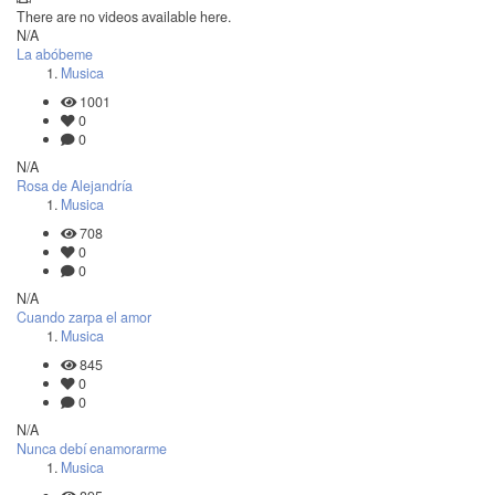
There are no videos available here.
N/A
La abóbeme
Musica
1001
0
0
N/A
Rosa de Alejandría
Musica
708
0
0
N/A
Cuando zarpa el amor
Musica
845
0
0
N/A
Nunca debí enamorarme
Musica