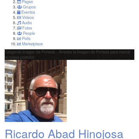
Pages
Grupos
Eventos
Videos
Audio
Fotos
People
Polls
Marketplace
Cargando Imagen de Portada...
Arrastra la Imagen de Portada para marcar
la nueva posición
Ricardo Abad Hinojosa