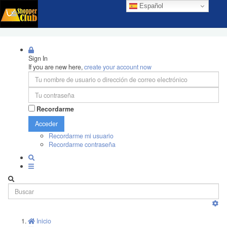
Español
Sign In
If you are new here,
create your account now
Recordarme
Acceder
Recordarme mi usuario
Recordarme contraseña
Inicio