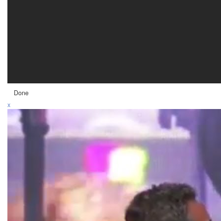
Done
x