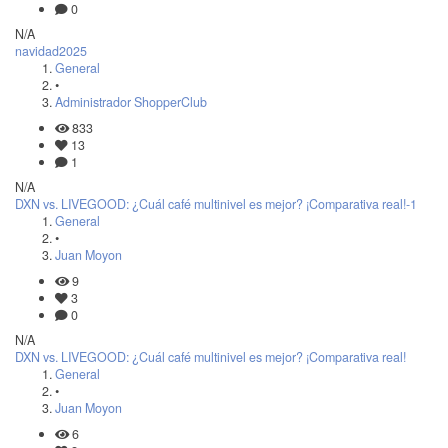
0
N/A
navidad2025
General
•
Administrador ShopperClub
833
13
1
N/A
DXN vs. LIVEGOOD: ¿Cuál café multinivel es mejor? ¡Comparativa real!-1
General
•
Juan Moyon
9
3
0
N/A
DXN vs. LIVEGOOD: ¿Cuál café multinivel es mejor? ¡Comparativa real!
General
•
Juan Moyon
6