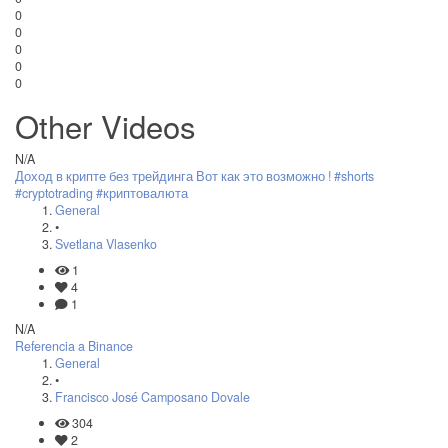
0
0
0
0
0
Other Videos
N/A
Доход в крипте без трейдинга Вот как это возможно ! #shorts
#cryptotrading #криптовалюта
General
•
Svetlana Vlasenko
1
4
1
N/A
Referencia a Binance
General
•
Francisco José Camposano Dovale
304
2