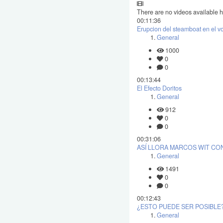
There are no videos available h
00:11:36
Erupcion del steamboat en el v
General
1000
0
0
00:13:44
El Efecto Doritos
General
912
0
0
00:31:06
ASÍ LLORA MARCOS WIT CON
General
1491
0
0
00:12:43
¿ESTO PUEDE SER POSIBLE
General