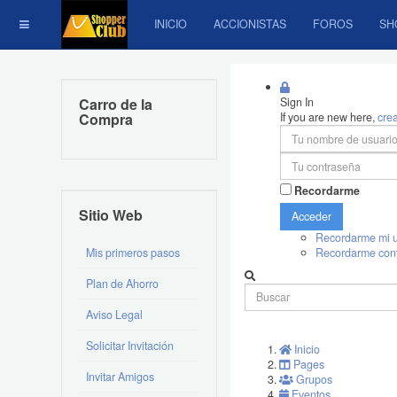
INICIO
ACCIONISTAS
FOROS
SH
Carro de la
Sign In
Compra
If you are new here,
cre
Recordarme
Sitio Web
Acceder
Recordarme mi u
Mis primeros pasos
Recordarme con
Plan de Ahorro
Aviso Legal
Solicitar Invitación
Inicio
Pages
Invitar Amigos
Grupos
Eventos