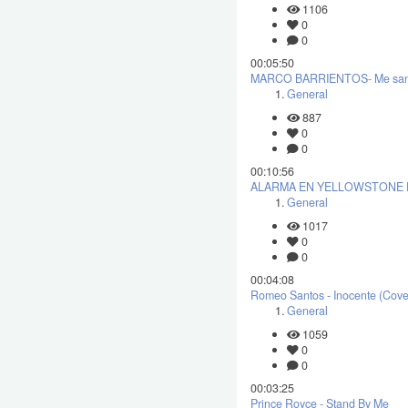
1106
0
0
00:05:50
MARCO BARRIENTOS- Me sanas
General
887
0
0
00:10:56
ALARMA EN YELLOWSTONE F
General
1017
0
0
00:04:08
Romeo Santos - Inocente (Cove
General
1059
0
0
00:03:25
Prince Royce - Stand By Me