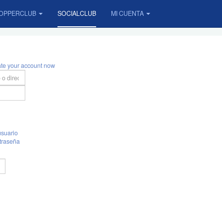
OPPERCLUB
SOCIALCLUB
MI CUENTA
ate your account now
suario
traseña