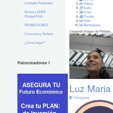
Contratar Publicidad
Videos
Audio
Puntos y AVIPS
Fotos
ShopperClub
People
Polls
PROMOCIONES
Marketplace
Cargando Imagen de Portada...
Concursos y Sorteos
¿Como llegar?
Patrocinadores 1
Luz Maria
Franquicia