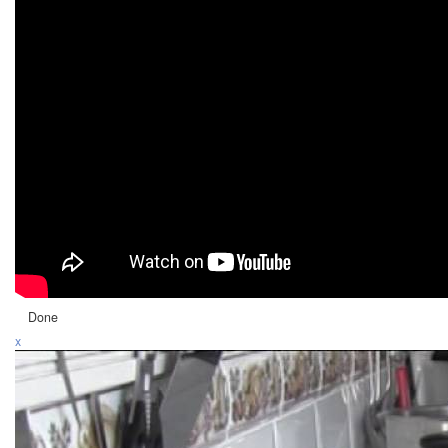
Done
x