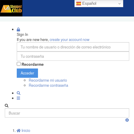
Español
Sign In
If you are new here,
create your account now
Recordarme
Acceder
Recordarme mi usuario
Recordarme contraseña
Inicio