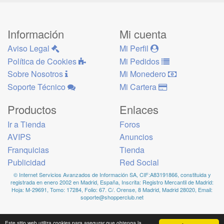
Información
Mi cuenta
Aviso Legal
Mi Perfil
Política de Cookies
Mi Pedidos
Sobre Nosotros
Mi Monedero
Soporte Técnico
Mi Cartera
Productos
Enlaces
Ir a Tienda
Foros
AVIPS
Anuncios
Franquicias
Tienda
Publicidad
Red Social
© Internet Servicios Avanzados de Información SA, CIF:A83191866, constituida y
registrada en enero 2002 en Madrid, España, Inscrita: Registro Mercantil de Madrid:
Hoja: M-29691, Tomo: 17284, Folio: 67. C/. Orense, 8 Madrid, Madrid 28020, Email:
soporte@shopperclub.net
Este sitio web utiliza cookies para asegurar que obtenga la