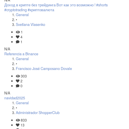
N/A
Доход в крипте без трейдинга Вот как это возможно ! #shorts
#cryptotrading #криптовалюта
General
•
Svetlana Vlasenko
1
4
1
N/A
Referencia a Binance
General
•
Francisco José Camposano Dovale
303
2
0
N/A
navidad2025
General
•
Administrador ShopperClub
833
13