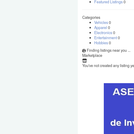
Featured Listings
0
Categories
Vehicles
0
Apparel
0
Electronics
0
Entertainment
0
Hobbies
0
Finding listings near you ...
Marketplace
You've not created any listing ye