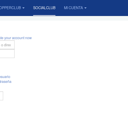
OPPERCLUB
SOCIALCLUB
MI CUENTA
ate your account now
suario
traseña