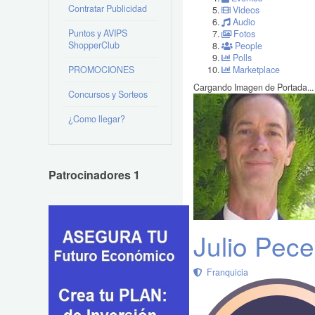
Contratar Publicidad
Videos
Audio
Puntos y AVIPS
Fotos
ShopperClub
People
Polls
PROMOCIONES
Marketplace
Cargando Imagen de Portada...
Concursos y Sorteos
¿Como llegar?
Patrocinadores 1
Julio Pec
Franquicia