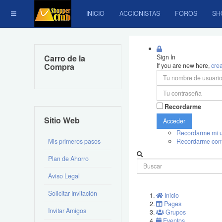
INICIO
ACCIONISTAS
FOROS
SH
Carro de la
Sign In
Compra
If you are new here,
cre
Recordarme
Sitio Web
Acceder
Recordarme mi u
Mis primeros pasos
Recordarme con
Plan de Ahorro
Aviso Legal
Solicitar Invitación
Inicio
Pages
Invitar Amigos
Grupos
Eventos