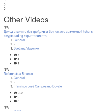
0
0
Other Videos
N/A
Доход в крипте без трейдинга Вот как это возможно ! #shorts
#cryptotrading #криптовалюта
General
•
Svetlana Vlasenko
1
4
1
N/A
Referencia a Binance
General
•
Francisco José Camposano Dovale
302
2
0
N/A