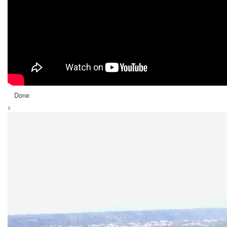
Done
x