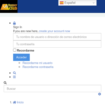
Español
Sign In
If you are new here,
create your account now
Recordarme
Acceder
Recordarme mi usuario
Recordarme contraseña
Inicio