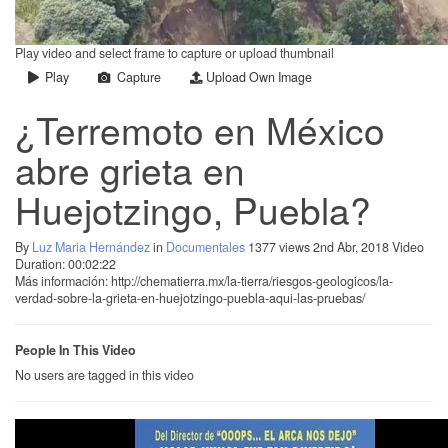
Play video and select frame to capture or upload thumbnail
Play
Capture
Upload Own Image
¿Terremoto en México
abre grieta en
Huejotzingo, Puebla?
By
Luz Maria Hernández
in
Documentales
1377 views
2nd Abr, 2018
Video
Duration: 00:02:22
Más información: http://chematierra.mx/la-tierra/riesgos-geologicos/la-
verdad-sobre-la-grieta-en-huejotzingo-puebla-aqui-las-pruebas/
People In This Video
No users are tagged in this video