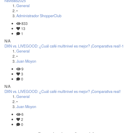
navidad2025
General
•
Administrador ShopperClub
833
13
1
N/A
DXN vs. LIVEGOOD: ¿Cuál café multinivel es mejor? ¡Comparativa real!-1
General
•
Juan Moyon
9
3
0
N/A
DXN vs. LIVEGOOD: ¿Cuál café multinivel es mejor? ¡Comparativa real!
General
•
Juan Moyon
6
2
0