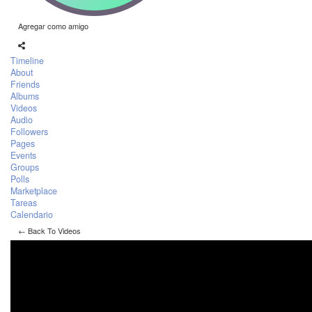
Agregar como amigo
Timeline
About
Friends
Albums
Videos
Audio
Followers
Pages
Events
Groups
Polls
Marketplace
Tareas
Calendario
← Back To Videos