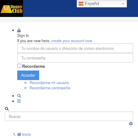
Español
Sign In
If you are new here,
create your account now
Recordarme
Acceder
Recordarme mi usuario
Recordarme contraseña
Inicio