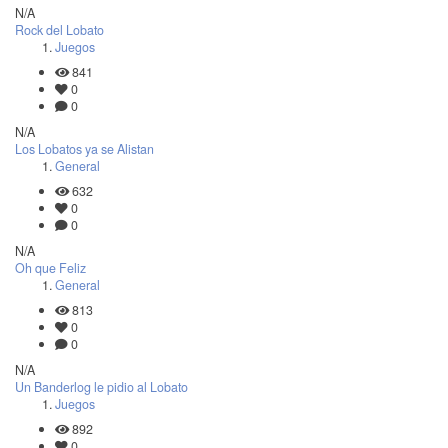
N/A
Rock del Lobato
Juegos
841
0
0
N/A
Los Lobatos ya se Alistan
General
632
0
0
N/A
Oh que Feliz
General
813
0
0
N/A
Un Banderlog le pidio al Lobato
Juegos
892
0