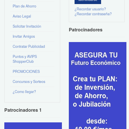
Plan de Ahorro
¿Recordar usuario?
¿Recordar contraseña?
Aviso Legal
Solicitar Invitación
Patrocinadores
Invitar Amigos
Contratar Publicidad
Puntos y AVIPS
ShopperClub
PROMOCIONES
Concursos y Sorteos
¿Como llegar?
Patrocinadores 1