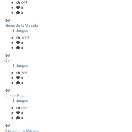
995
0
0
N/A
Himno de la Manada
Juegos
1005
0
0
N/A
Otro
Juegos
786
0
0
N/A
La Flor Roja
Juegos
956
0
0
N/A
Buscad en la Manada