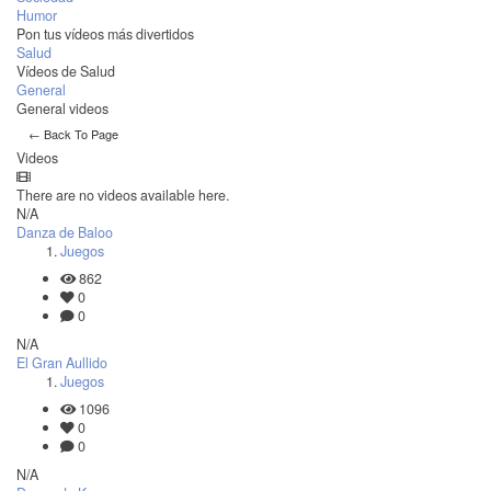
Humor
Pon tus vídeos más divertidos
Salud
Vídeos de Salud
General
General videos
← Back To Page
Videos
There are no videos available here.
N/A
Danza de Baloo
Juegos
862
0
0
N/A
El Gran Aullido
Juegos
1096
0
0
N/A