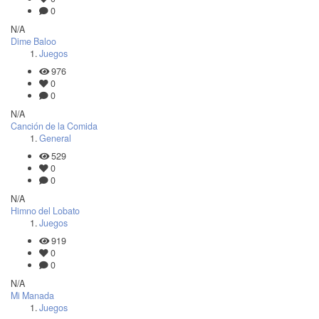
0
N/A
Dime Baloo
Juegos
976
0
0
N/A
Canción de la Comida
General
529
0
0
N/A
Himno del Lobato
Juegos
919
0
0
N/A
Mi Manada
Juegos