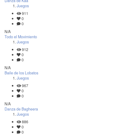
Danza de Kaa
Juegos
911
0
0
N/A
Todo el Movimiento
Juegos
912
0
0
N/A
Baile de los Lobatos
Juegos
967
0
0
N/A
Danza de Bagheera
Juegos
886
0
0